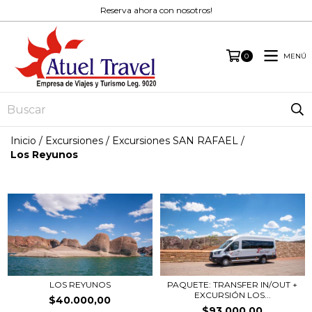
Reserva ahora con nosotros!
MENÚ
0
Inicio
/
Excursiones
/
Excursiones SAN RAFAEL
/
Los Reyunos
LOS REYUNOS
PAQUETE: TRANSFER IN/OUT +
EXCURSIÓN LOS...
$40.000,00
$93.000,00