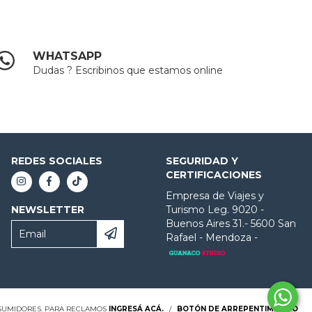
WHATSAPP
Dudas ? Escribinos que estamos online
REDES SOCIALES
SEGURIDAD Y
CERTIFICACIONES
Empresa de Viajes y
NEWSLETTER
Turismo Leg. 9020 -
Buenos Aires 31.- 5600 San
Rafael - Mendoza -
NSUMIDORES. PARA RECLAMOS
INGRESÁ ACÁ.
/
BOTÓN DE ARREPENTIMIENTO